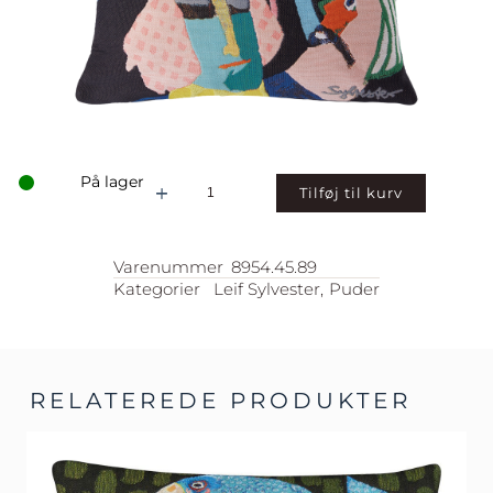
På lager
FRA
Tilføj til kurv
ALLE
SIDER
–
Varenummer
8954.45.89
LEIF
SYLVESTER
Kategorier
Leif Sylvester
,
Puder
PUDE
ANTAL
RELATEREDE PRODUKTER