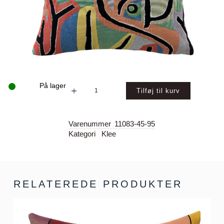
På lager
PARK
Tilføj til kurv
BEI
LU
(1938)
–
Varenummer
11083-45-95
KLEE
Kategori
Klee
PUDE
ANTAL
RELATEREDE PRODUKTER