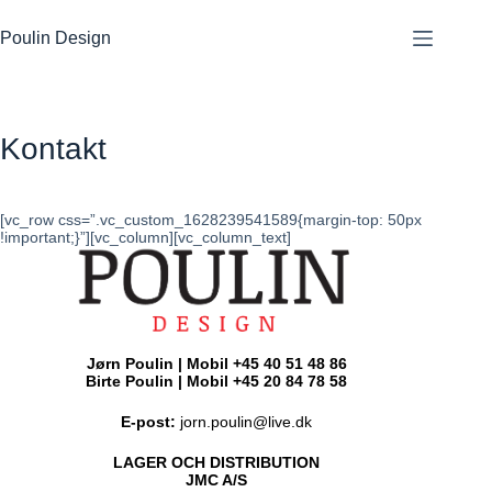
Hoppa
till
Poulin Design
innehåll
Kontakt
[vc_row css=”.vc_custom_1628239541589{margin-top: 50px
!important;}”][vc_column][vc_column_text]
Jørn Poulin | Mobil +45 40 51 48 86
Birte Poulin | Mobil +45 20 84 78 58
E-post:
jorn.poulin@live.dk
LAGER OCH DISTRIBUTION
JMC A/S