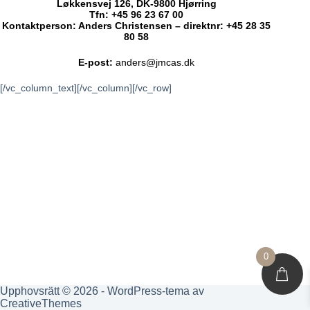
Løkkensvej 126, DK-9800 Hjørring
Tfn: +45 96 23 67 00
Kontaktperson: Anders Christensen – direktnr: +45 28 35
80 58
E-post:
anders@jmcas.dk
[/vc_column_text][/vc_column][/vc_row]
0
Upphovsrätt © 2026 - WordPress-tema av
CreativeThemes