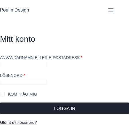
Hoppa
till
Poulin Design
innehåll
Mitt konto
OBLIGATORISKT
ANVÄNDARNAMN ELLER E-POSTADRESS
*
OBLIGATORISKT
LÖSENORD
*
KOM IHÅG MIG
LOGGA IN
Glömt ditt lösenord?